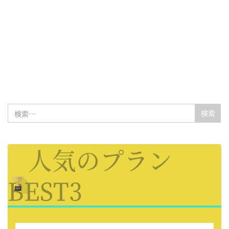
検
索:
人気のプラン
BEST3